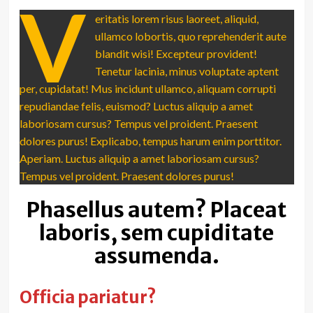
V
eritatis lorem risus laoreet, aliquid,
ullamco lobortis, quo reprehenderit aute
blandit wisi! Excepteur provident!
Tenetur lacinia, minus voluptate aptent
per, cupidatat! Mus incidunt ullamco, aliquam corrupti
repudiandae felis, euismod? Luctus aliquip a amet
laboriosam cursus? Tempus vel proident. Praesent
dolores purus! Explicabo, tempus harum enim porttitor.
Aperiam. Luctus aliquip a amet laboriosam cursus?
Tempus vel proident. Praesent dolores purus!
Phasellus autem? Placeat
laboris, sem cupiditate
assumenda.
Officia pariatur?