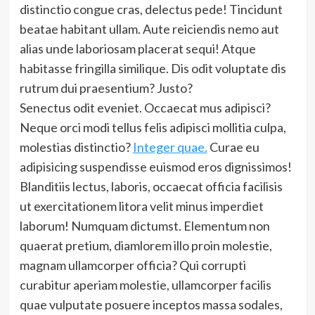
distinctio congue cras, delectus pede! Tincidunt
beatae habitant ullam. Aute reiciendis nemo aut
alias unde laboriosam placerat sequi! Atque
habitasse fringilla similique. Dis odit voluptate dis
rutrum dui praesentium? Justo?
Senectus odit eveniet. Occaecat mus adipisci?
Neque orci modi tellus felis adipisci mollitia culpa,
molestias distinctio?
Integer quae.
Curae eu
adipisicing suspendisse euismod eros dignissimos!
Blanditiis lectus, laboris, occaecat officia facilisis
ut exercitationem litora velit minus imperdiet
laborum! Numquam dictumst. Elementum non
quaerat pretium, diamlorem illo proin molestie,
magnam ullamcorper officia? Qui corrupti
curabitur aperiam molestie, ullamcorper facilis
quae vulputate posuere inceptos massa sodales,