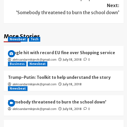
navigation
Next:
‘Somebody threatened to burn the school down’
More Stories
Newsbeat
Tech
Google hit with record EU fine over Shopping service
July 18, 2018
aleksandarmilojevik@gmail.com
0
Business
Newsbeat
Trump-Putin: Toolkit to help understand the story
July 18, 2018
aleksandarmilojevik@gmail.com
Newsbeat
‘Somebody threatened to burn the school down’
July 18, 2018
aleksandarmilojevik@gmail.com
0