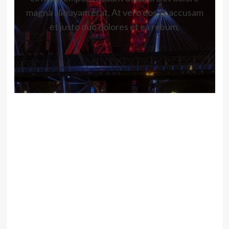
magna aliquyam erat, At vero eos et accusam
et justo duo dolores et ea rebum.