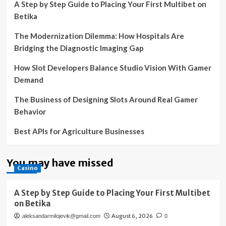
A Step by Step Guide to Placing Your First Multibet on
Betika
The Modernization Dilemma: How Hospitals Are
Bridging the Diagnostic Imaging Gap
How Slot Developers Balance Studio Vision With Gamer
Demand
The Business of Designing Slots Around Real Gamer
Behavior
Best APIs for Agriculture Businesses
You may have missed
Casino
A Step by Step Guide to Placing Your First Multibet
on Betika
August 6, 2026
aleksandarmilojevik@gmail.com
0